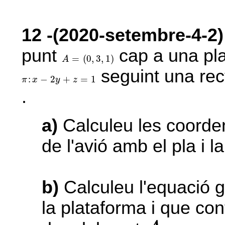
12
-(2020-setembre-4-2)
punt
cap a una pla
A
=
(
0
,
3
,
1
)
=
(
0
,
3
,
1
)
A
seguint una re
π
:
x
-
2
y
+
z
=
1
:
−
2
+
=
1
π
x
y
z
.
a)
Calculeu les coorde
de l'avió amb el pla i l
b)
Calculeu l'equació g
la plataforma i que con
A