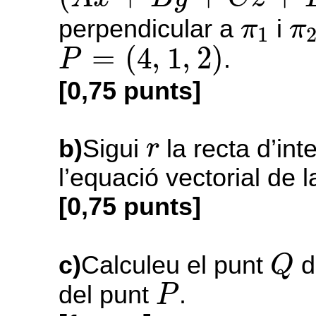
π
1
π
perpendicular a
i
π
π
1
P
=
(
4
,
1
,
2
)
=
(
4
,
1
,
2
)
.
P
[0,75 punts]
r
b)
Sigui
la recta d’in
r
l’equació vectorial de 
[0,75 punts]
Q
c)
Calculeu el punt
d
Q
P
del punt
.
P