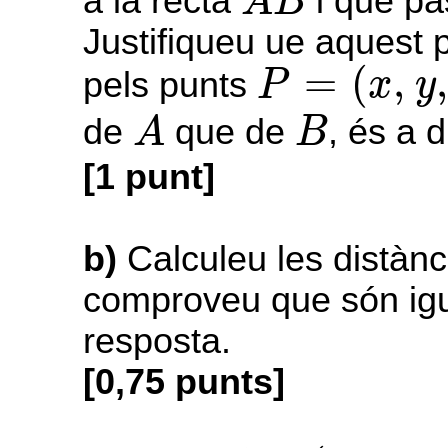
a la recta
i que pa
A
B
Justifiqueu ue aquest 
P
=
(
x
,
y
,
z
)
=
(
,
,
pels punts
P
x
y
A
B
de
que de
, és a d
A
B
[1 punt]
b)
Calculeu les distànci
comproveu que són igu
resposta.
[0,75 punts]
C
=
(
–
7
,
6
,
3
)