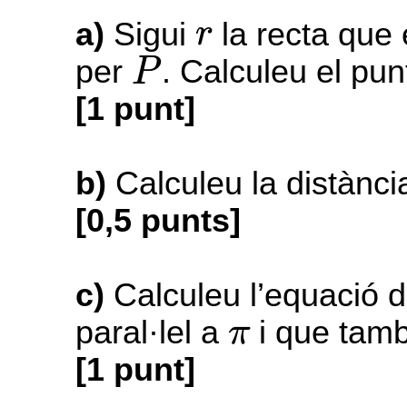
r
a)
Sigui
la recta que
r
P
per
. Calculeu el pun
P
[1 punt]
b)
Calculeu la distànc
[0,5 punts]
c)
Calculeu l’equació d
π
paral·lel a
i que tamb
π
[1 punt]