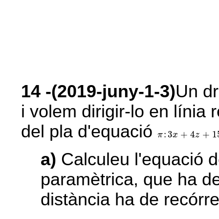
14
-(2019-juny-1-3)
Un dr
i volem dirigir-lo en línia
del pla d'equació
π
:
3
x
+
4
z
+
15
=
0
:
3
+
4
+
1
π
x
z
a)
Calculeu l'equació d
paramètrica, que ha de
distància ha de recórrer