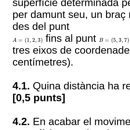
superfície determinada p
per damunt seu, un braç 
des del punt
fins al punt
A
=
(
1
,
2
,
3
)
B
=
(
5
,
3
,
7
)
=
(
1
,
2
,
3
)
=
(
5
,
3
,
7
)
A
B
tres eixos de coordenad
centímetres).
4.1.
Quina distància ha r
[0,5 punts]
4.2.
En acabar el movimen