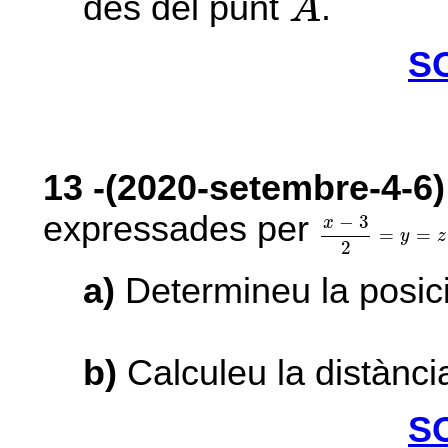
des del punt
.
A
S
13
-(2020-setembre-4-6)
x
-
3
2
=
y
=
z
-
1
expressades per
−
3
x
=
=
y
z
2
a)
Determineu la posició
b)
Calculeu la distànci
S