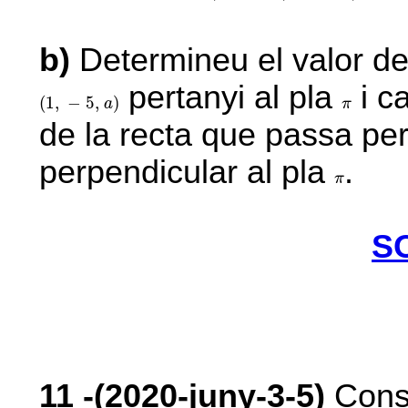
b)
Determineu el valor d
pertanyi al pla
i ca
(
1
,
-
5
,
a
)
π
(
1
,
−
5
,
)
a
π
de la recta que passa per
perpendicular al pla
.
π
π
S
11
-(2020-juny-3-5)
Consi