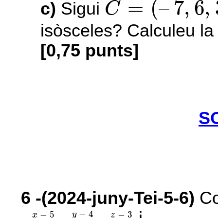
=
(
–
7
,
6
,
c)
Sigui
C
isòsceles? Calculeu la
[0,75 punts]
S
6
-(2024-juny-Tei-5-6)
Co
r
:
x
-
5
4
=
y
-
4
3
=
z
-
3
-
1
−
4
−
5
−
3
y
x
z