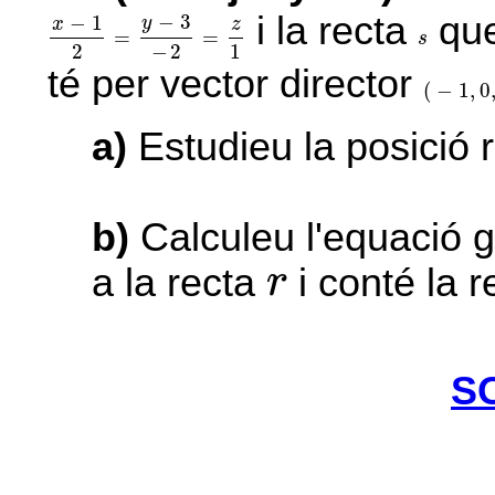
x
-
1
2
=
y
-
3
-
2
=
z
1
i la recta
que
−
3
−
1
y
x
z
s
=
=
s
−
2
2
1
té per vector director
(
-
1
,
0
,
-
1
(
−
1
,
0
a)
Estudieu la posició r
b)
Calculeu l'equació ge
r
a la recta
i conté la 
r
S