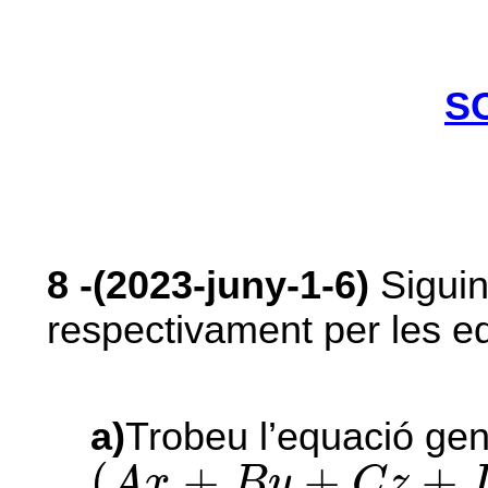
S
8
-(2023-juny-1-6)
Siguin
respectivament per les 
a)
Trobeu l’equació gen
(
A
x
+
B
y
+
C
z
+
D
=
0
)
(
+
+
+
A
x
B
y
C
z