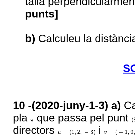
talla perpendicularmen
punts]
b)
Calculeu la distànci
S
10
-(2020-juny-1-3)
a)
Ca
pla
que passa pel punt
(
π
(
π
directors
i
u
=
(
1
,
2
,
-
3
)
v
=
(
-
1
,
0
,
3
)
=
(
1
,
2
,
−
3
)
=
(
−
1
,
0
u
v