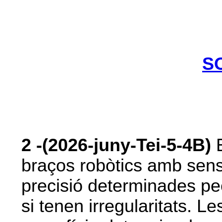
S
2
-(2026-juny-Tei-5-4B)
E
braços robòtics amb sen
precisió determinades pe
si tenen irregularitats. L