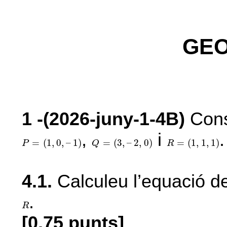
GEO
1
-(2026-juny-1-4B)
Consi
,
i
.
P
=
(
1
,
0
,
–
1
)
Q
=
(
3
,
–
2
,
0
)
R
=
(
1
,
1
,
1
)
=
(
1
,
0
,
–
1
)
=
(
3
,
–
2
,
0
)
=
(
1
,
1
,
1
)
P
Q
R
4.1.
Calculeu l’equació de
.
R
R
[0,75 punts]