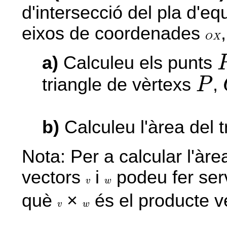
d'intersecció del pla d'e
eixos de coordenades
O
X
O
X
a)
Calculeu els punts
P
triangle de vèrtexs
,
P
b)
Calculeu l'àrea del 
Nota: Per a calcular l'àrea
vectors
i
podeu fer serv
v
w
v
w
què
×
és el producte v
v
w
v
w