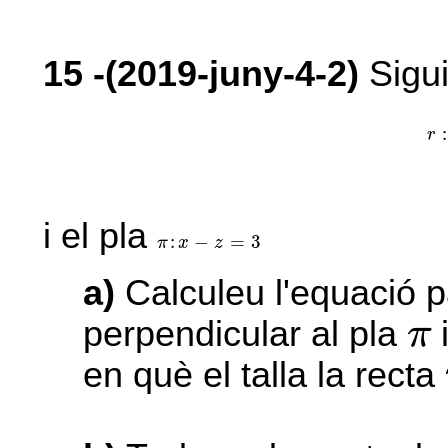
15
-(2019-juny-4-2)
Sigui
r
:
r
i el pla
π
:
x
-
z
=
3
:
−
=
3
π
x
z
a)
Calculeu l'equació p
π
perpendicular al pla
i
π
en què el talla la recta