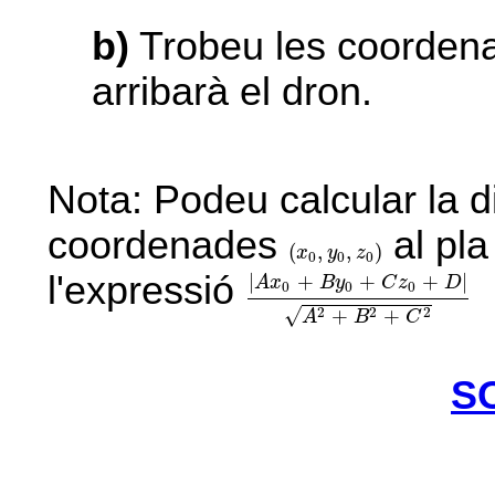
b)
Trobeu les coordena
arribarà el dron.
Nota: Podeu calcular la d
coordenades
al pla
(
x
0
,
y
0
,
z
0
)
(
,
,
)
x
y
z
0
0
0
|
A
x
0
+
B
y
0
+
C
z
0
+
D
|
A
2
+
B
2
l'expressió
|
+
+
+
|
A
x
B
y
C
z
D
0
0
0
√
2
2
2
+
+
A
B
C
S