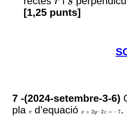
rectes
i
perpendicu
r
s
[1,25 punts]
S
7
-(2024-setembre-3-6)
C
pla
d’equació
.
x
+
2
y
–
2
z
=
–
7
π
+
2
–
2
=
–
7
π
x
y
z