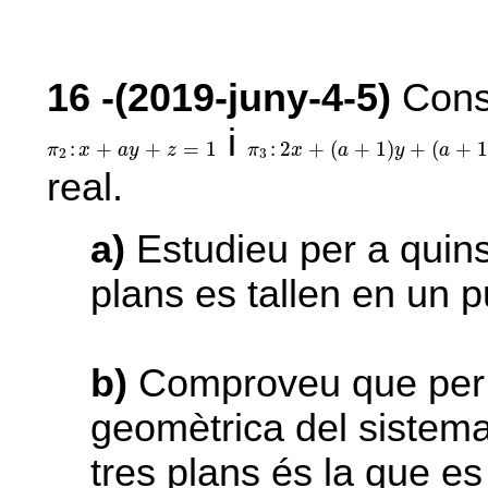
16
-(2019-juny-4-5)
Consi
i
π
3
:
2
x
+
(
a
+
1
)
y
+
(
a
+
1
)
z
=
0
π
2
:
x
+
a
y
+
z
=
1
:
+
+
=
1
:
2
+
(
+
1
)
+
(
+
π
x
a
y
z
π
x
a
y
a
2
3
real.
a)
Estudieu per a quin
plans es tallen en un p
b)
Comproveu que per
geomètrica del sistema
tres plans és la que e