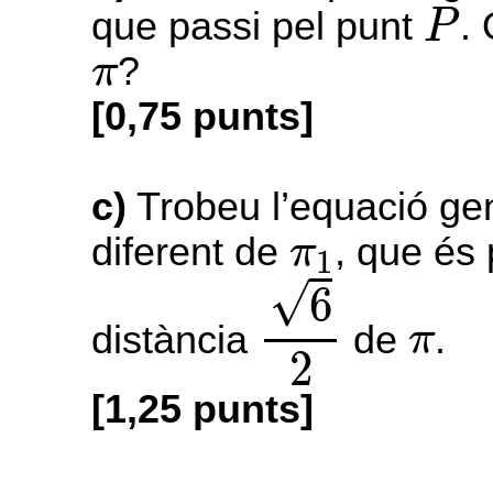
P
que passi pel punt
.
P
π
?
π
[0,75 punts]
c)
Trobeu l’equació ge
π
1
diferent de
, que és 
π
1
6
2
√
6
π
distància
de
.
π
2
[1,25 punts]