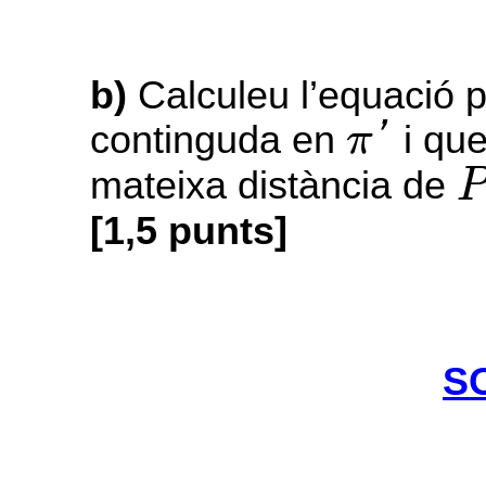
b)
Calculeu l’equació p
π
′
continguda en
'
i que
π
mateixa distància de
[1,5 punts]
S