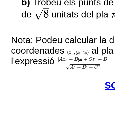
b)
Trobeu els punts d
8
√
8
de
unitats del pla
Nota: Podeu calcular la d
coordenades
al pla
(
x
0
,
y
0
,
z
0
)
(
,
,
)
x
y
z
0
0
0
|
A
x
0
+
B
y
0
+
C
z
0
+
D
|
A
2
+
B
2
l'expressió
|
+
+
+
|
A
x
B
y
C
z
D
0
0
0
√
2
2
2
+
+
A
B
C
S