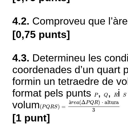
4.2.
Comproveu que l’àrea
[0,75 punts]
4.3.
Determineu les condi
coordenades d’un quart 
formin un tetraedre de v
format pels punts
,
,
i
P
Q
R
S
P
Q
R
S
(
P
Q
R
S
)
=
à
r
e
a
(
Δ
P
Q
R
)
·
altura
3
volum
à
(
Δ
)
⋅
altura
r
e
a
P
Q
R
(
)
=
P
Q
R
S
3
[1 punt]