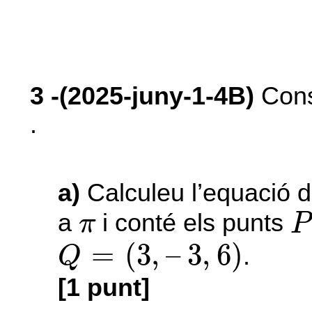
3
-(2025-juny-1-4B)
Cons
.
a)
Calculeu l’equació d
P
π
a
i conté els punts
π
P
Q
=
(
3
,
–
3
,
6
)
=
(
3
,
–
3
,
6
)
.
Q
[1 punt]