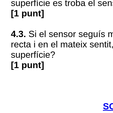
superfície es troba el se
[1 punt]
4.3.
Si el sensor seguís m
recta i en el mateix senti
superfície?
[1 punt]
S