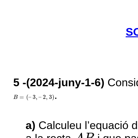
S
5
-(2024-juny-1-6)
Consid
.
B
=
(
–
3
,
–
2
,
3
)
=
(
–
3
,
–
2
,
3
)
B
a)
Calculeu l’equació d
A
B