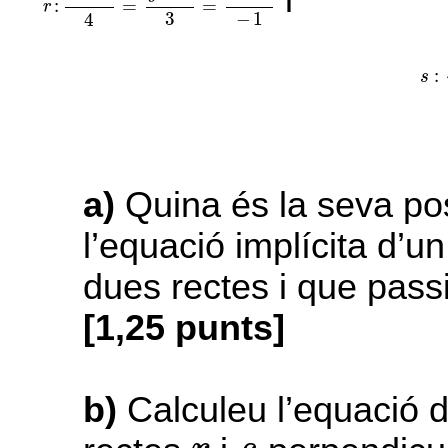
i
:
=
=
r
3
−
1
4
s
:
{
:
s
a)
Quina és la seva pos
l’equació implícita d’u
dues rectes i que pass
[1,25 punts]
b)
Calculeu l’equació d
r
s