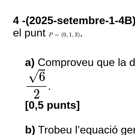
4
-(2025-setembre-1-4B
el punt
.
P
=
(
0
,
1
,
3
)
=
(
0
,
1
,
3
)
P
a)
Comproveu que la di
6
2
√
6
.
2
[0,5 punts]
b)
Trobeu l’equació ge