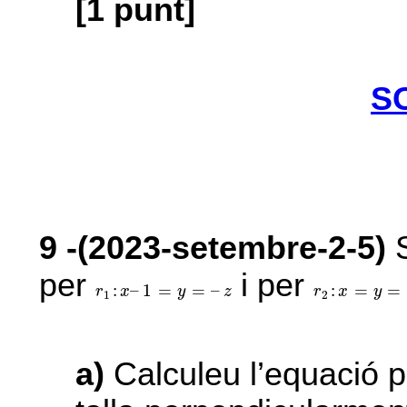
[1 punt]
S
9
-(2023-setembre-2-5)
S
per
i per
r
1
:
x
–
1
=
y
=
–
z
r
2
:
x
=
y
=
z
:
–
1
=
=
–
:
=
=
r
x
y
z
r
x
y
1
2
a)
Calculeu l’equació p