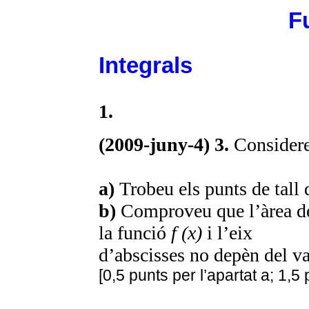
F
Integrals
1.
(2009-juny-4) 3.
Considere
a)
Trobeu els punts de tall 
b)
Comproveu que l’àrea del
la funció
f (x)
i l’eix
d’abscisses no depèn del v
[0,5 punts per l’apartat a; 1,5 