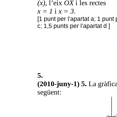
(x)
, l’eix
OX
i les rectes
x = 1
i
x = 3
.
[1 punt per l’apartat a; 1 punt 
c; 1,5 punts per l’apartat d ]
5.
(2010-juny-1) 5.
La gràfic
següent: