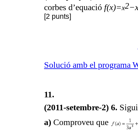
2
corbes d’equació
f(x)=
−
x
[2 punts]
Solució amb el programa 
11.
(2011-setembre-2) 6.
Sigu
a)
Comproveu que