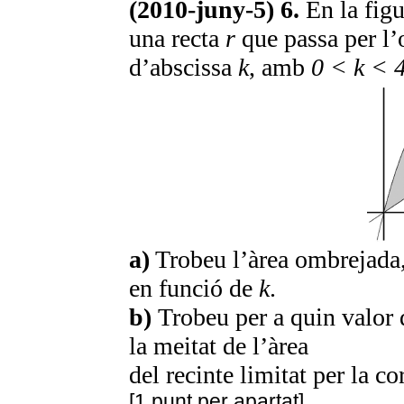
(2010-juny-5) 6.
En la figu
una recta
r
que passa per l’o
d’abscissa
k
, amb
0 < k < 
a)
Trobeu l’àrea ombrejada, 
en funció de
k
.
b)
Trobeu per a quin valor
la meitat de l’àrea
del recinte limitat per la co
[1 punt per apartat]