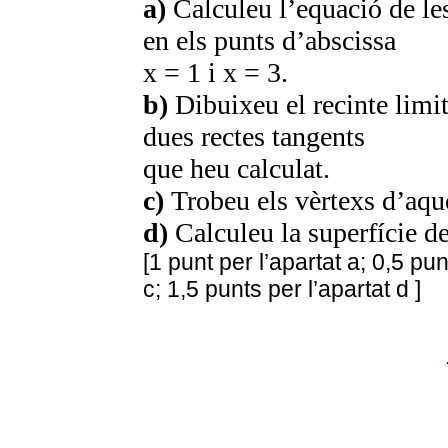
a)
Calculeu l’equació de les
en els punts d’abscissa
x = 1 i x = 3.
b)
Dibuixeu el recinte limita
dues rectes tangents
que heu calculat.
c)
Trobeu els vèrtexs d’aque
d)
Calculeu la superfície de
[1 punt per l’apartat a; 0,5 pun
c; 1,5 punts per l’apartat d ]