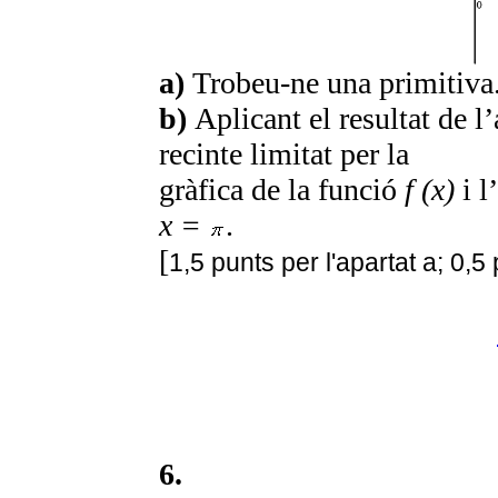
a)
Trobeu-ne una primitiva
b)
Aplicant el resultat de l’
recinte limitat per la
gràfica de la funció
f (x)
i l
x =
.
[
1,5 punts per l'apartat a; 0,5 
6.