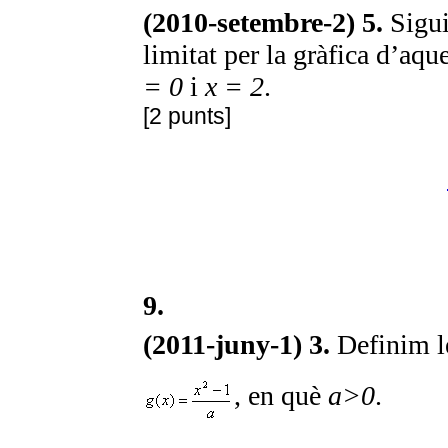
(2010-setembre-2) 5.
Sigu
limitat per la gràfica d’aqu
= 0
i
x = 2
.
[2 punts]
9.
(2011-juny-1) 3.
Definim l
, en què
a>0
.