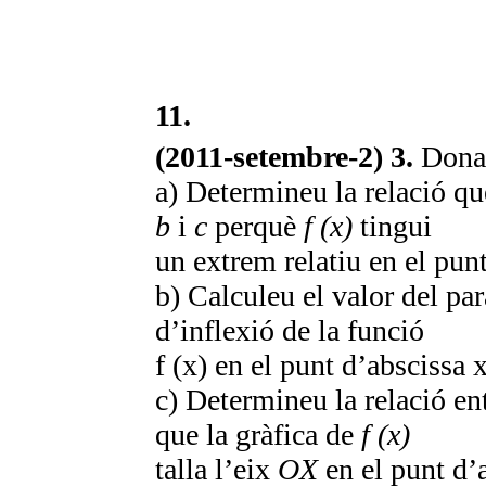
11.
(2011-setembre-2) 3.
Dona
a) Determineu la relació q
b
i
c
perquè
f (x)
tingui
un extrem relatiu en el pun
b) Calculeu el valor del pa
d’inflexió de la funció
f (x) en el punt d’abscissa 
c) Determineu la relació en
que la gràfica de
f (x)
talla l’eix
OX
en el punt d’