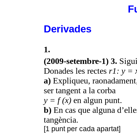
F
Derivades
1.
(2009-setembre-1) 3.
Sigu
Donades les rectes
r1: y = 
a)
Expliqueu, raonadament, 
ser tangent a la corba
y = f (x)
en algun punt.
b)
En cas que alguna d’elle
tangència.
[1 punt per cada apartat]