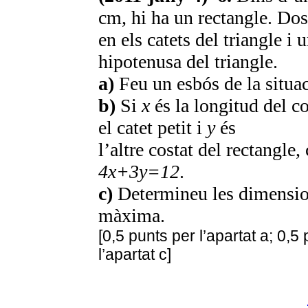
cm, hi ha un rectangle. Dos 
en els catets del triangle i 
hipotenusa del triangle.
a)
Feu un esbós de la situac
b)
Si
x
és la longitud del co
el catet petit i
y
és
l’altre costat del rectangl
4x+3y=12
.
c)
Determineu les dimension
màxima.
[0,5 punts per l’apartat a; 0,5 
l’apartat c]