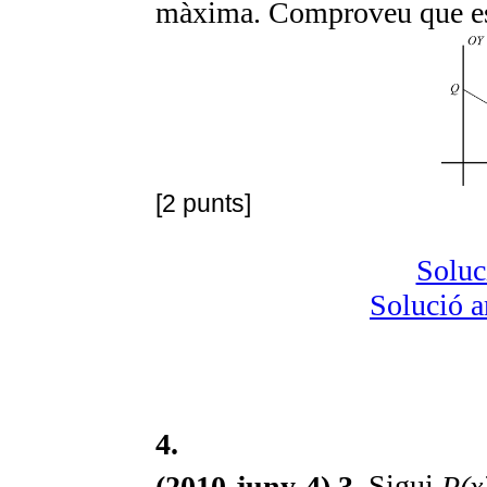
màxima. Comproveu que es
[2 punts]
Soluc
Solució a
4.
(2010-juny-4) 3.
Sigui
P(x