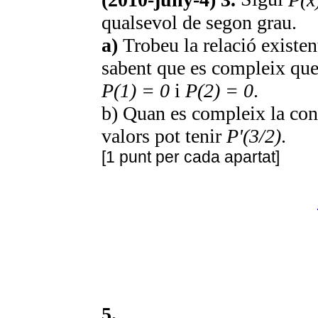
qualsevol de segon grau.
a)
Trobeu la relació existen
sabent que es compleix qu
P(1) = 0
i
P(2) = 0
.
b) Quan es compleix la con
valors pot tenir
P'(3/2)
.
[1 punt per cada apartat]
5.