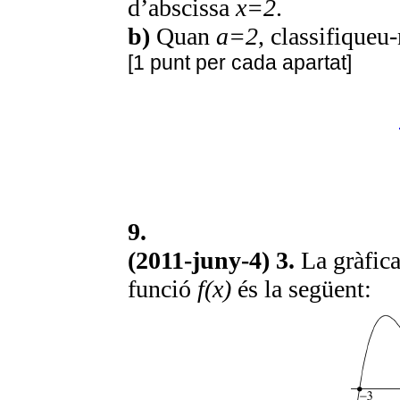
d’abscissa
x=2
.
b)
Quan
a=2
, classifiqueu-
[1 punt per cada apartat]
9.
(2011-juny-4) 3.
La gràfic
funció
f(x)
és la següent: