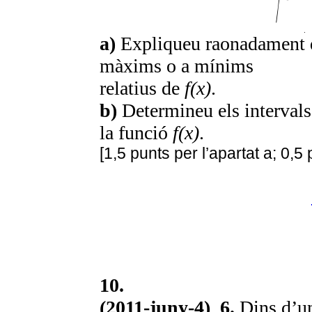
a)
Expliqueu raonadament 
màxims o a mínims
relatius de
f(x)
.
b)
Determineu els interval
la funció
f(x)
.
[1,5 punts per l’apartat a; 0,5 
10.
(2011-juny-4) 6.
Dins d’un