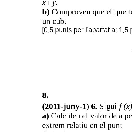
x
i
y
.
b)
Comproveu que el que té 
un cub.
[0,5 punts per l’apartat a; 1,5 
8.
(2011-juny-1) 6.
Sigui
f (x
a)
Calculeu el valor de a p
extrem relatiu en el punt