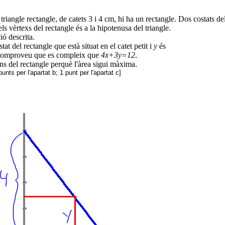
triangle rectangle, de catets 3 i 4 cm, hi ha un rectangle. Dos costats del
dels vèrtexs del rectangle és a la hipotenusa del triangle.
ió descrita.
tat del rectangle que està situat en el catet petit i
y
és
e, comproveu que es compleix que
4x+3y=12
.
s del rectangle perquè l'àrea sigui màxima.
punts per l'apartat b; 1 punt per l'apartat c]