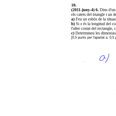
10.
(2011-juny-4) 6.
Dins d'un 
els catets del triangle i un 
a)
Feu un esbós de la situac
b)
Si
x
és la longitud del cos
l'altre costat del rectangl
c)
Determineu les dimension
[0,5 punts per l'apartat a; 0,5 