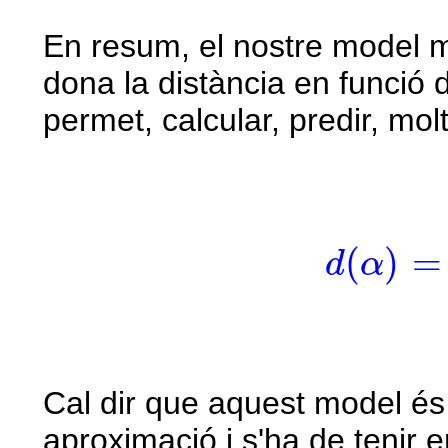
En resum, el nostre model m
dona la distància en funció de
permet, calcular, predir, mol
d
(
α
)
=
v
i
(
)
=
d
α
Cal dir que aquest model é
aproximació i s'ha de tenir 