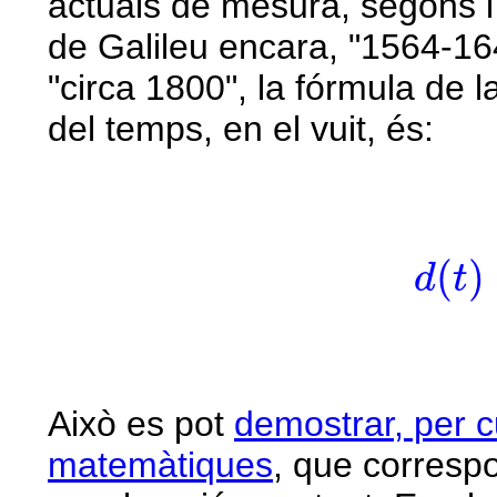
actuals de mesura, segons 
de Galileu encara, "1564-164
"circa 1800", la fórmula de 
del temps, en el vuit, és:
d
(
t
)
(
)
d
t
Això es pot
demostrar, per c
matemàtiques
, que corresp