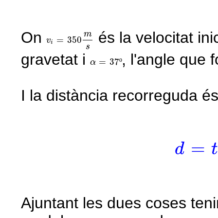
v
i
=
350
m
s
On
és la velocitat ini
m
=
350
v
i
s
gravetat i
, l'angle que 
α
=
37
º
=
37
º
α
I la distància recorreguda és
d
=
t
·
v
=
d
Ajuntant les dues coses ten