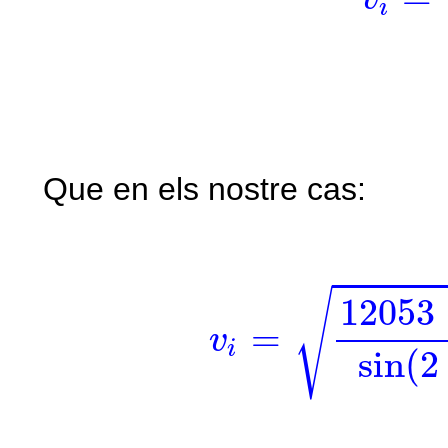
i
Que en els nostre cas:
v
i
=
12053
·
9
,
8
√
12053
=
v
i
sin
(
2