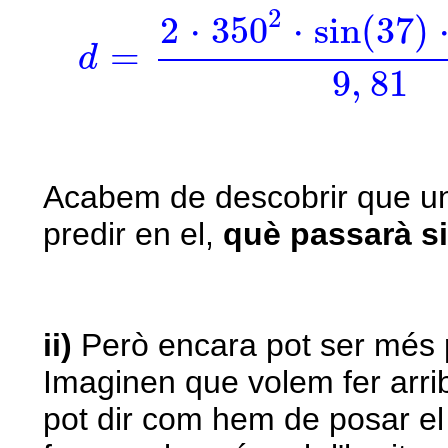
d
=
2
·
350
2
⋅
sin
(
37
)
⋅
cos
2
2
⋅
350
⋅
sin
(
37
)
=
d
9
,
81
Acabem de descobrir que u
predir en el,
què passarà s
ii)
Però encara pot ser més p
Imaginen que volem fer arri
pot dir com hem de posar el 