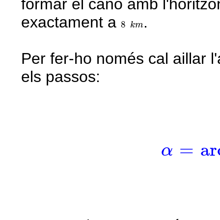
formar el canó amb l'horitzon
exactament a
.
k
m
8
8
k
m
Per fer-ho només cal aillar l'
els passos:
α
=
arcs
=
ar
α