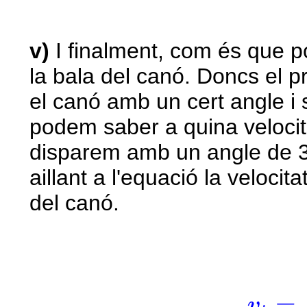
v)
I finalment, com és que p
la bala del canó. Doncs el p
el canó amb un cert angle i 
podem saber a quina velocitat
disparem amb un angle de 37
aillant a l'equació la veloci
del canó.
v
i
=
d
·
=
v