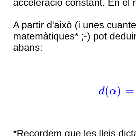
acceleració constant. En el 
A partir d'això (i unes cuante
matemàtiques* ;-) pot deduir
abans:
d
(
α
)
=
v
i
(
)
=
d
α
*Recordem que les lleis dict