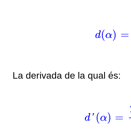
d
(
α
)
=
v
i
(
)
=
d
α
La derivada de la qual és:
d
′
(
α
)
=
2
·
v
(
)
=
'
d
α