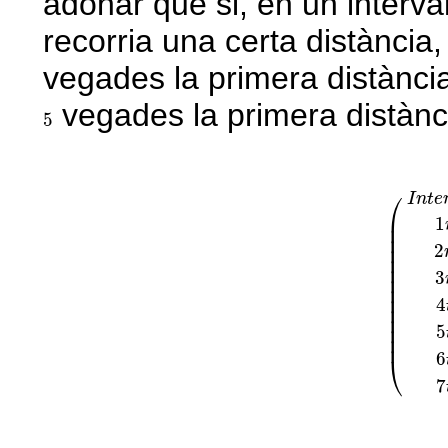
adonar que si, en un interva
recorria una certa distància,
vegades la primera distància 
vegades la primera distànc
5
5
(
I
n
t
e
r
v
⎛
I
n
t
e
⎜

1
⎜

⎜

⎜

2
⎜

⎜

3
⎜

⎜

⎜

4
⎜

⎜

⎜

5
⎜
6
⎝
7