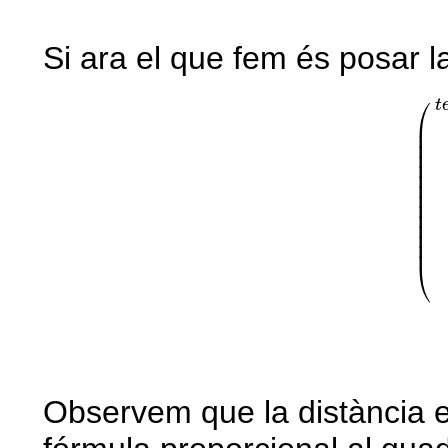
Si ara el que fem és posar la
(
t
e
⎛
t
⎜

⎜

⎜

⎜

⎜

⎜

⎜

⎜

⎜

⎜

⎜

⎜

⎜
⎝
Observem que la distància e