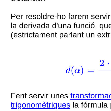
Per resoldre-ho farem servir
la derivada d'una funció, q
(estrictament parlant un ext
d
(
α
)
=
2
·
v
i
2
2
⋅
(
)
=
d
α
Fent servir unes
transforma
trigonomètriques
la fórmula 