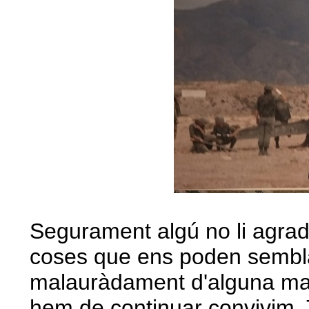
Segurament algú no li agrada
coses que ens poden sembla
malauràdament d'alguna man
hem de continuar convivim. T