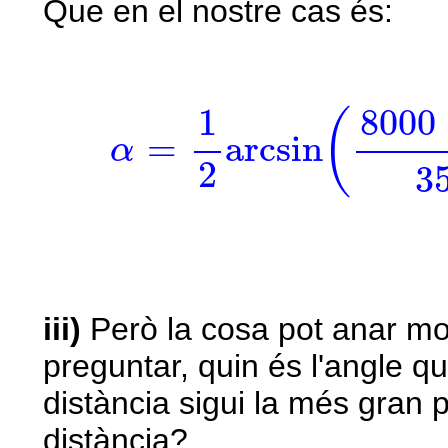
Que en el nostre cas és:
α
=
1
2
arcsin
(
8000
⋅
9
,
1
8000
(
=
arcsin
α
2
3
iii)
Però la cosa pot anar mo
preguntar, quin és l'angle q
distància sigui la més gran 
distància?