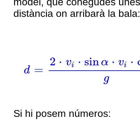
model, que conegudes une
distància on arribarà la bala
d
=
2
·
v
i
·
sin
α
·
v
i
·
cos
α
g
=
2
⋅
⋅
sin
⋅
⋅
v
α
v
i
i
=
d
g
Si hi posem números: