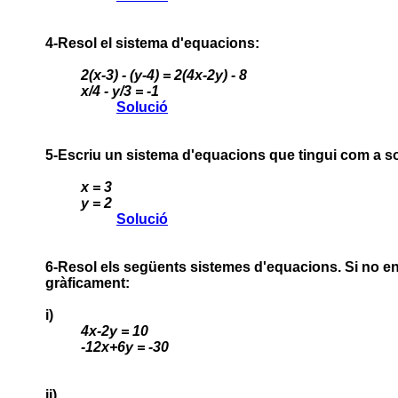
4-Resol el sistema d'equacions:
2(x-3) - (y-4) = 2(4x-2y) - 8
x/4 - y/3 = -1
Solució
5-Escriu un sistema d'equacions que tingui com a so
x = 3
y = 2
Solució
6-Resol els següents sistemes d'equacions. Si no e
gràficament:
i)
4x-2y = 10
-12x+6y = -30
ii)