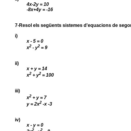
4x-2y = 10
-8x+4y = -16
7-Resol els següents sistemes d'equacions de sego
i)
x - 5 = 0
2
2
x
- y
= 9
ii)
x + y = 14
2
2
x
+ y
= 100
iii)
2
x
+ y = 7
2
y = 2x
-x -3
iv)
x - y = 0
2
2