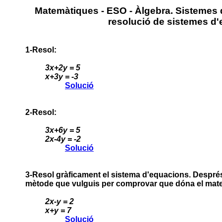
Matemàtiques - ESO - Àlgebra. Sistemes 
resolució de sistemes d
1-Resol:
3x+2y = 5
x+3y = -3
Solució
2-Resol:
3x+6y = 5
2x-4y = -2
Solució
3-Resol gràficament el sistema d'equacions. Després
mètode que vulguis per comprovar que dóna el matei
2x-y = 2
x+y = 7
Solució