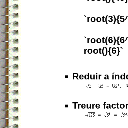
`root(3){5
`root(6){6
root(){6}`
Reduir a ín
Treure factor