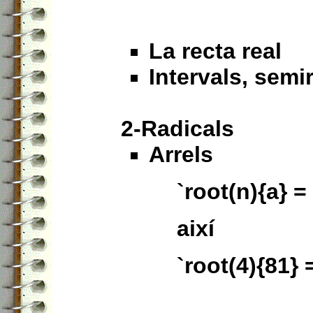
La recta real
Intervals, semi
2-Radicals
Arrels
`root(n){a} = 
així
`root(4){81} =