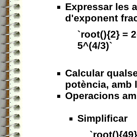
Expressar les 
d'exponent fra
`root(){2} = 2
5^(4/3)`
Calcular qualse
potència, amb 
Operacions amb
Simplificar
`root(){49