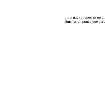
Sigui
f(x)
contínua en un int
almenys un punt
c
que perta