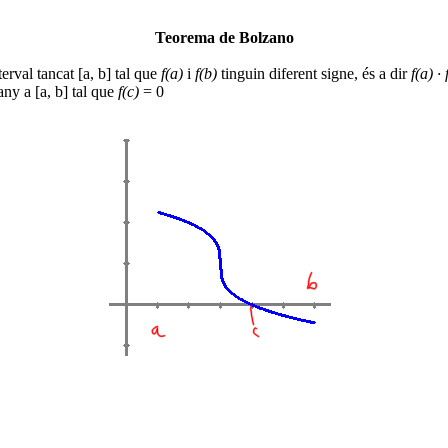
Teorema de Bolzano
erval tancat [a, b] tal que
f(a)
i
f(b)
tinguin diferent signe, és a dir
f(a) · 
ny a [a, b] tal que
f(c)
= 0