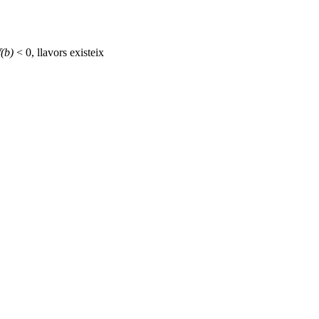
f(b)
< 0, llavors existeix