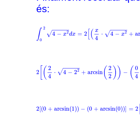
és:
∫
0
2
4
-
x
2
d
x
=
2
[
(
x
4
·
4
-
x
2
+
arcsin
(
x
2
)
)
]
0
2
=
2
x
∫
[
(
2
2
√
√
4
−
=
2
⋅
4
−
+
a
x
d
x
x
4
0
2
[
(
2
4
·
4
-
2
2
+
arcsin
(
2
2
)
)
-
(
0
4
·
4
-
0
2
+
arcsi
2
2
0
[
(
(
)
)
(
2
√
2
⋅
4
−
2
+
arcsin
−
4
2
4
2
[
(
0
+
arcsin
(
1
)
)
-
(
0
+
arcsin
(
0
)
)
]
=
2
[
π
2
-
0
]
=
2
[
(
0
+
arcsin
(
1
)
)
−
(
0
+
arcsin
(
0
)
)
]
=
2