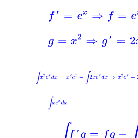
f
′
=
e
x
⇒
f
=
e
x
x
=
⇒
=
'
f
e
f
e
g
=
x
2
⇒
g
′
=
2
x
2
=
⇒
=
2
'
g
x
g
∫
x
2
e
x
d
x
=
x
2
e
x
-
∫
2
x
e
x
d
x
⇒
x
2
e
x
-
2
∫
x
e
x
d
x
∫
∫
2
2
2
x
x
x
x
=
−
2
⇒
−
x
e
d
x
x
e
x
e
d
x
x
e
∫
x
e
x
d
x
∫
x
x
e
d
x
∫
f
′
g
=
f
g
-
∫
f
g
′
∫
∫
=
−
'
f
g
f
g