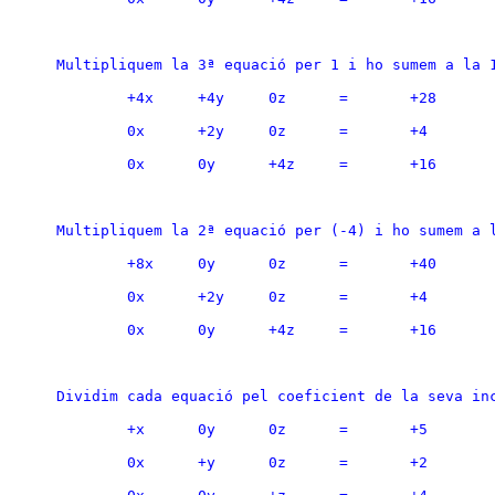
Multipliquem la 3ª equació per 1 i ho sumem a la 
	+4x	+4y	0z	=	+28
	0x	+2y	0z	=	+4
	0x	0y	+4z	=	+16
Multipliquem la 2ª equació per (-4) i ho sumem a 
	+8x	0y	0z	=	+40
	0x	+2y	0z	=	+4
	0x	0y	+4z	=	+16
Dividim cada equació pel coeficient de la seva in
	+x	0y	0z	=	+5
	0x	+y	0z	=	+2