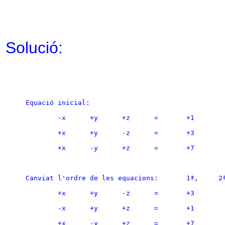
Solució:
Equació inicial:
	-x	+y	+z	=	+1
	+x	+y	-z	=	+3
	+x	-y	+z	=	+7
Canviat l'ordre de les
	+x	+y	-z	=	+3
	-x	+y	+z	=	+1
	+x	-y	+z	=	+7