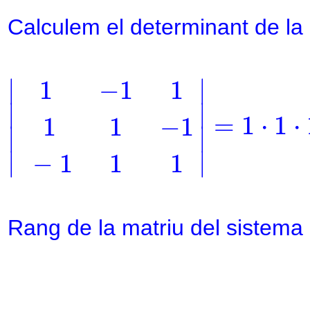
Calculem el determinant de la
|
1
−
1
1
1
1
−
1
∣
∣
1
−
1
1
∣

∣

=
1
⋅
1
⋅
1
1
−
1
∣
∣
∣
∣
−
1
1
1
Rang de la matriu del sistema