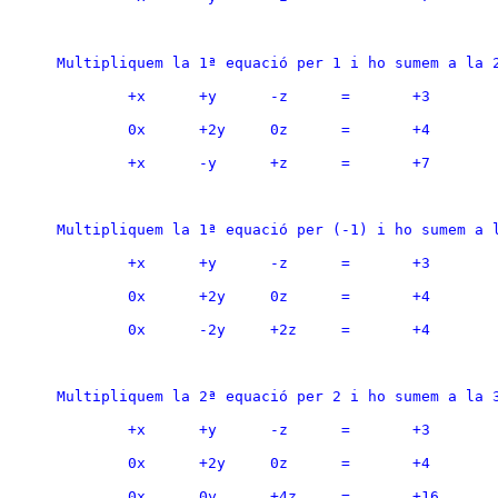
Multipliquem la 1ª equació per 1 i ho sumem a la 
	+x	+y	-z	=	+3
	0x	+2y	0z	=	+4
	+x	-y	+z	=	+7
Multipliquem la 1ª equació per (-1) i ho sumem a 
	+x	+y	-z	=	+3
	0x	+2y	0z	=	+4
	0x	-2y	+2z	=	+4
Multipliquem la 2ª equació per 2 i ho sumem a la 
	+x	+y	-z	=	+3
	0x	+2y	0z	=	+4
	0x	0y	+4z	=	+16