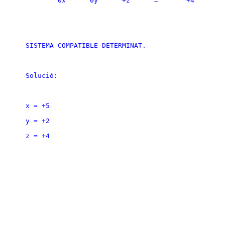
	0x	0y	+z	=	+4
SISTEMA COMPATIBLE DETERMINAT.
Solució: 
x = +5
y = +2
z = +4