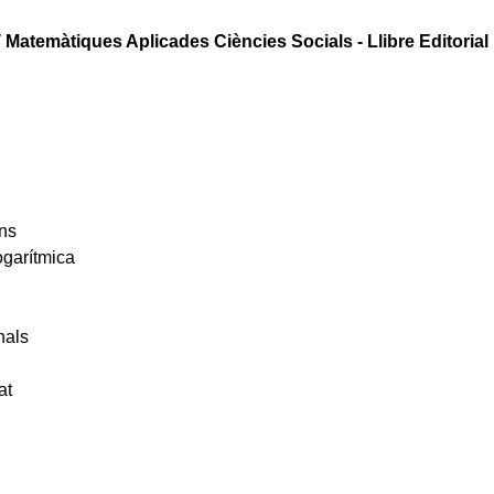
Matemàtiques Aplicades Ciències Socials - Llibre Editorial
ons
ogarítmica
nals
at