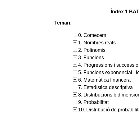
Índex 1 BAT 
Temari:
0. Comecem
1. Nombres reals
2. Polinomis
3. Funcions
4. Progressions i successi
5. Funcions exponencial i l
6. Matemàtica financera
7. Estadística descriptiva
8. Distribucions bidimensio
9. Probabilitat
10. Distribució de probabilit