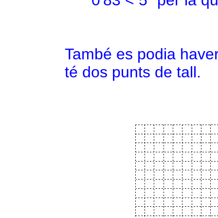
0'83 < 5` per la q
També es podia haver 
té dos punts de tall.