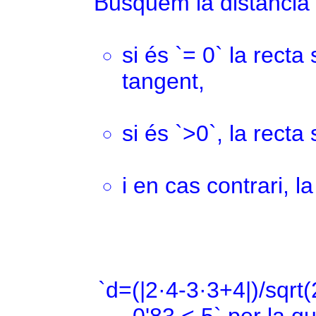
Busquem la distància en
si és `= 0` la recta
tangent,
si és `>0`, la recta
i en cas contrari, l
`d=(|2·4-3·3+4|)/sqrt