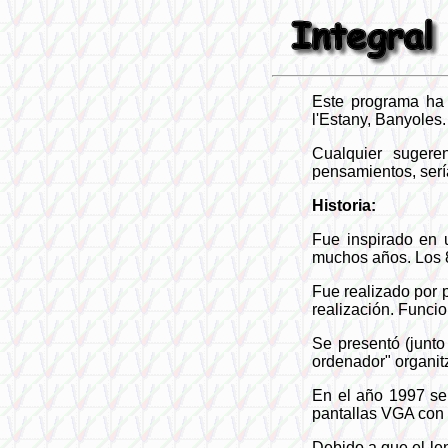
Este programa ha 
l'Estany, Banyoles.
Cualquier sugeren
pensamientos, serí
Historia:
Fue inspirado en 
muchos años. Los 
Fue realizado por 
realización. Funcio
Se presentó (junt
ordenador" organit
En el año 1997 se
pantallas VGA con 
Debido a que el le