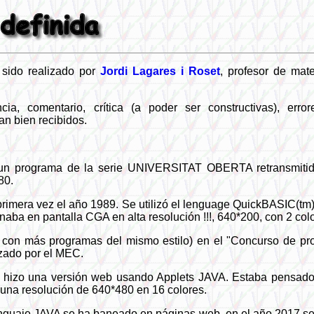
sido realizado por
Jordi Lagares i Roset
, profesor de mat
cia, comentario, crítica (a poder ser constructivas), erro
an bien recibidos.
un programa de la serie UNIVERSITAT OBERTA retransmitido
80.
primera vez el año 1989. Se utilizó el lenguage QuickBASIC(tm)
naba en pantalla CGA en alta resolución !!!, 640*200, con 2 col
o con más programas del mismo estilo) en el "Concurso de pr
zado por el MEC.
 hizo una versión web usando Applets JAVA. Estaba pensado 
una resolución de 640*480 en 16 colores.
nguaje JAVA se ha baneado en páginas web, en el año 2017 se